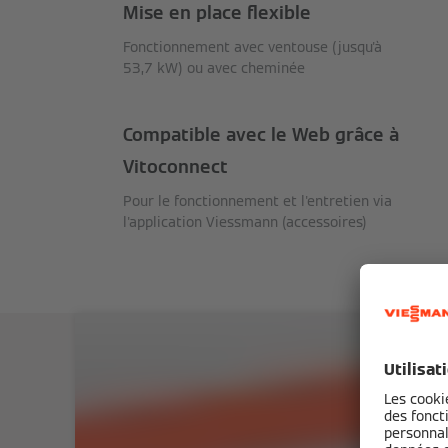
Mise en place flexible
Fonctionnement avec ventouse (jusqu'à
53,7 kW) ou avec cheminée
Compatible avec le Web grâce à
Vitoconnect
Pour le fonctionnement et l'entretien via
l'application Viessmann (accessoires)