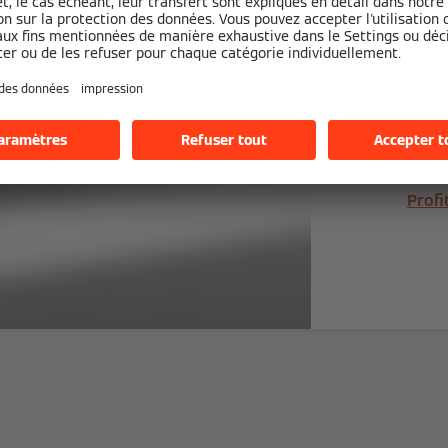
Ache
pompe
cond
et pr
Profi