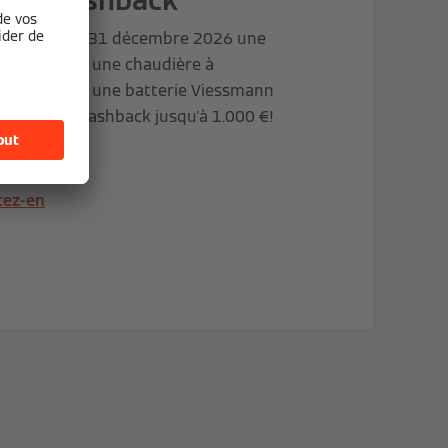
tez avant le 31 décembre 2026 une
 à chaleur, une chaudière à
ensation ou une batterie Viessmann
ofitez d’un cashback jusqu'à 1.000 €!
tez-en