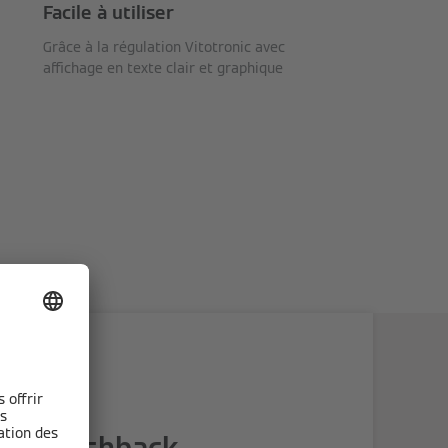
Facile à utiliser
Grâce à la régulation Vitotronic avec
affichage en texte clair et graphique
tion cashback