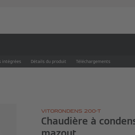
Partenaires
Services
Blog d'expert
À propos de Vi
 intégrées
Détails du produit
Téléchargements
VITORONDENS 200-T
Chaudière à conden
mazout