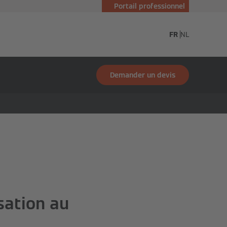
Portail professionnel
essmann
FR
NL
Demander un devis
sation au