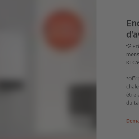
En
d'a
💡 Pr
mensu
💶 Ca
*Offr
chale
être 
du ta
Dema