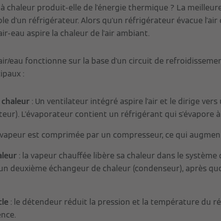
haleur produit-elle de l'énergie thermique ? La meilleure 
e d'un réfrigérateur. Alors qu'un réfrigérateur évacue l'air 
r-eau aspire la chaleur de l'air ambiant.
ir/eau fonctionne sur la base d'un circuit de refroidisse
ipaux :
a chaleur
: Un ventilateur intégré aspire l'air et le dirige ve
teur). L'évaporateur contient un réfrigérant qui s'évapore 
a vapeur est comprimée par un compresseur, ce qui augmen
aleur
: la vapeur chauffée libère sa chaleur dans le système
d'un deuxième échangeur de chaleur (condenseur), après quoi
cle
: le détendeur réduit la pression et la température du ré
nce.