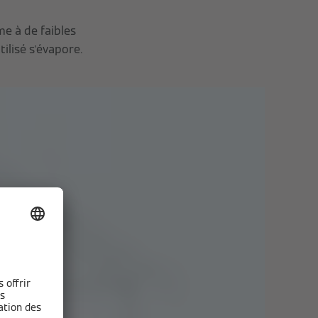
me à de faibles
ilisé s'évapore.