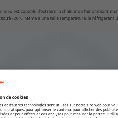
r/eau est capable d'extraire la chaleur de l'air ambiant mê
squ'à -20°C. Même à une telle température, le réfrigérant ut