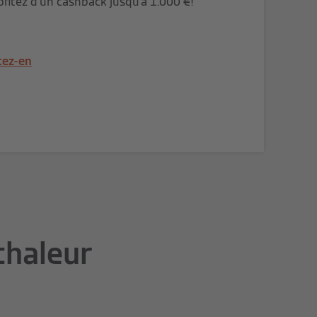
ofitez d’un cashback jusqu'à 1.000 €!
tez-en
chaleur