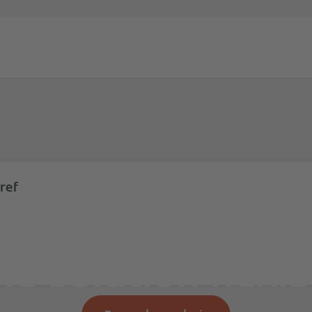
Partenaires
Services
Blog d'expert
À propos de Vi
ref
es à chaleur air/
ne solution flexib