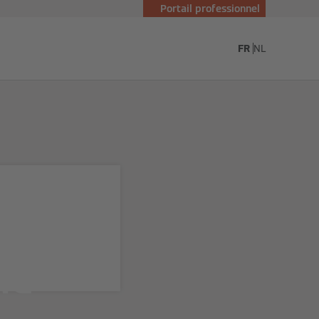
Portail professionnel
essmann
FR
NL
eau :
le