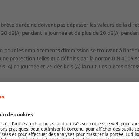
e brève durée ne doivent pas dépasser les valeurs de la direc
30 dB(A) pendant la journée et de plus de 20 dB(A) pendant
on pour les emplacements d'immission se trouvant à l'intér
 une protection telles que définies par la norme DIN 4109
ls (A) en journée et 25 décibels (A) la nuit. Les pièces néce
jour et les chambres
enfant
s de travail
eignement/de réunion