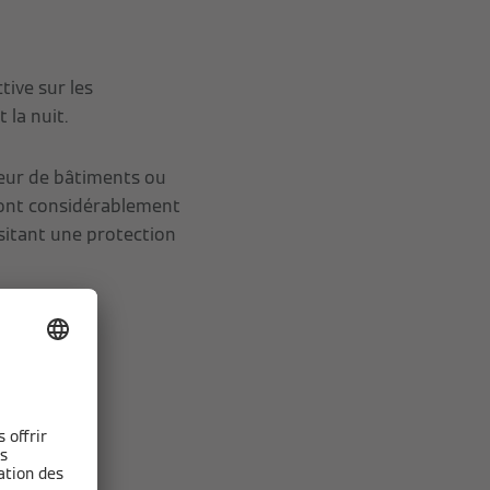
tive sur les
 la nuit.
ieur de bâtiments ou
 sont considérablement
ssitant une protection