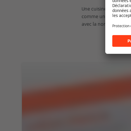
Une cuisine indépendan
comme une pièce néces
avec la norme DIN 410