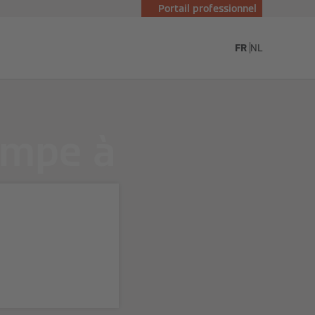
Portail professionnel
essmann
FR
NL
ompe à