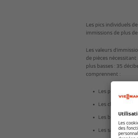
Les pics individuels d
immissions de plus de 
Les valeurs d'immissi
de pièces nécessitant
plus basses : 35 décibe
comprennent :
Les pièces de sé
Les chambres d'
Les bureaux/salle
Les salles d'ens