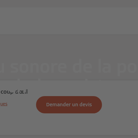
Partenaires
Services
Blog d'expert
À propos de Vi
u sonore de la p
chaleur air/eau
 coup d'œil
ques
Demander un devis