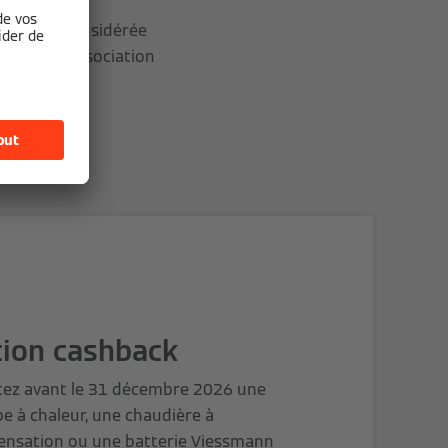
ment être considérée
Läärm (en association
tion cashback
tez avant le 31 décembre 2026 une
 à chaleur, une chaudière à
ensation ou une batterie Viessmann