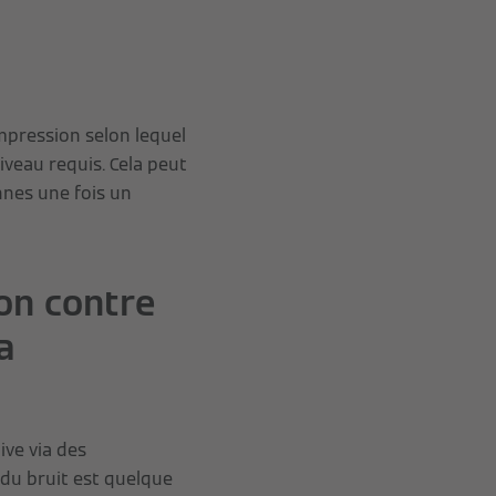
mpression selon lequel
veau requis. Cela peut
nes une fois un
on contre
a
ve via des
 du bruit est quelque