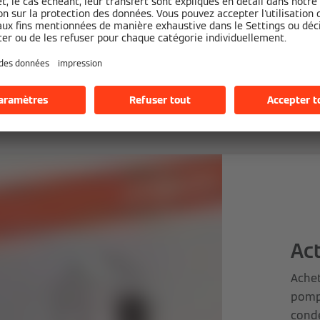
te, qui est un endroit où les résidents vivent, doit égale
sitant une protection au sens de la directive N° A.1.3 TA 
9, édition de novembre 1989).
Ac
Ache
pompe
cond