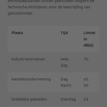
emmissieplaatsen buiten gebouwen volgens de
Technische Richtlijnen voor de bestrijding van
geluidshinder.
Plaats
Tijd
Limiet
in
dB(A)
Industrieterreinen
Hele
70
dag
Handelsonderneming
Dag
65
Nacht
50
Stedelijke gebieden
Overdag
63