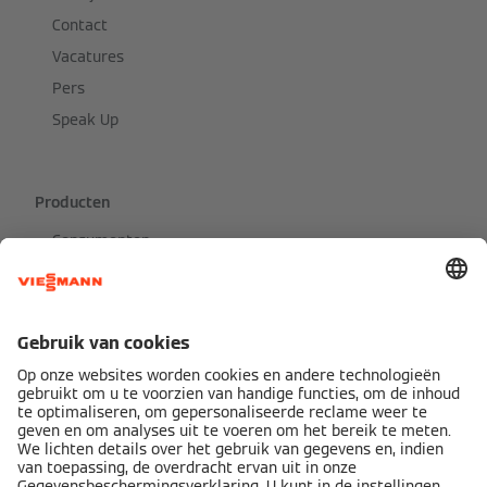
Contact
Vacatures
Pers
Speak Up
Producten
Consumenten
Ondernemingen
Productcatalogus
Services
Overzicht
Offerte aanvragen
Financiering