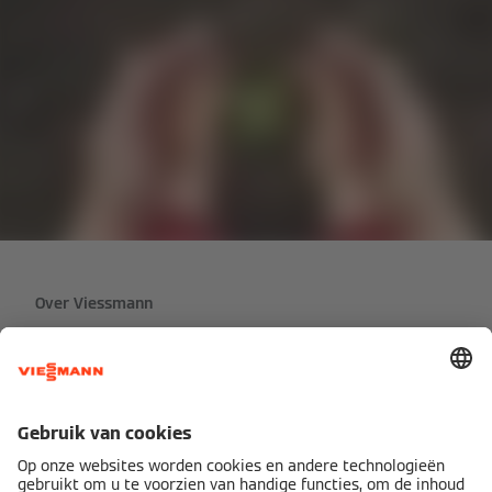
Over Viessmann
Bedrijf
Contact
Vacatures
Pers
Speak Up