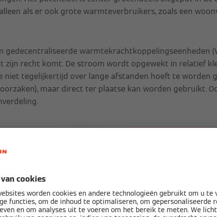
 alleen als er ook grote warmteverbruikers, zoals een woonw
 van gedecentraliseerde warmtekrachtkoppelingseenheden 
ijn recht komt. De stroom wordt opgewekt in relatief kl
 niet tegelijkertijd over lange afstanden hoeft te worden
oorzaken), maar direct ter plaatse kan worden gebruikt. Oo
mverdeling.