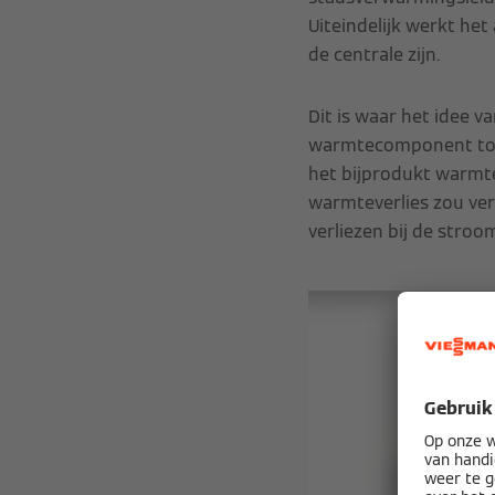
Uiteindelijk werkt het
de centrale zijn.
Dit is waar het idee
warmtecomponent tot z
het bijprodukt warmte
warmteverlies zou ver
verliezen bij de stroo