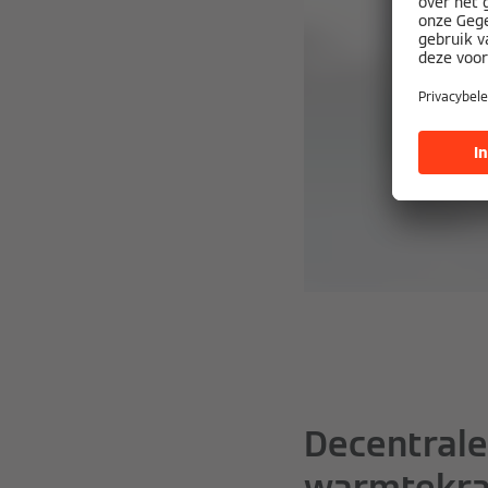
Decentrale
warmtekra