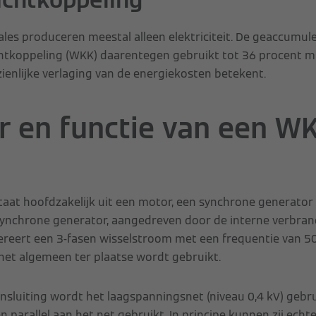
ales produceren meestal alleen elektriciteit. De geaccumu
htkoppeling (WKK) daarentegen gebruikt tot 36 procent m
zienlijke verlaging van de energiekosten betekent.
r en functie van een W
aat hoofdzakelijk uit een motor, een synchrone generator
synchrone generator, aangedreven door de interne verbra
nereert een 3-fasen wisselstroom met een frequentie van 5
 het algemeen ter plaatse wordt gebruikt.
nsluiting wordt het laagspanningsnet (niveau 0,4 kV) gebrui
arallel aan het net gebruikt. In principe kunnen zij ech