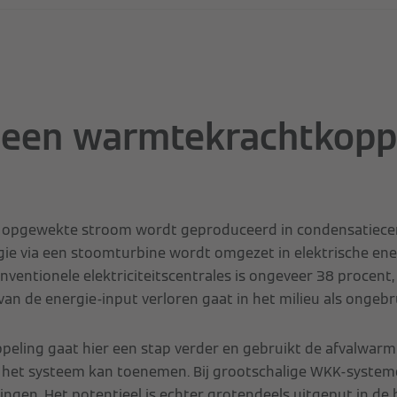
een warmtekrachtkopp
 opgewekte stroom wordt geproduceerd in condensatiecent
ie via een stoomturbine wordt omgezet in elektrische ene
nventionele elektriciteitscentrales is ongeveer 38 procent
an de energie-input verloren gaat in het milieu als ongebr
eling gaat hier een stap verder en gebruikt de afvalwarm
 het systeem kan toenemen. Bij grootschalige WKK-systeme
ngen. Het potentieel is echter grotendeels uitgeput in de