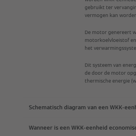
gebruikt ter vervangin
vermogen kan worden g
De motor genereert wa
motorkoelvloeistof e
het verwarmingssyst
Dit systeem van ener
de door de motor opg
thermische energie (wa
Schematisch diagram van een WKK-een
Wanneer is een WKK-eenheid economisc