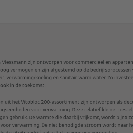
 Viessmann zijn ontworpen voor commercieel en apparte
oog vermogen en zijn afgestemd op de bedrijfsprocessen v
teit, verwarming/koeling en sanitair warm water. Zo investeer
r ook in de toekomst.
n uit het Vitobloc 200-assortiment zijn ontworpen als dec
gseenheden voor verwarming. Deze relatief kleine toeste
eigen gebruik. De warmte die daarbij vrijkomt, wordt bijna z
kt voor verwarming. De niet benodigde stroom wordt naar 
ektriciteitsbedrijf betaalt daarvoor een vergoeding.