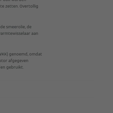
e zetten. Overtollig
 de smeerolie, de
warmtewisselaar aan
(WKK) genoemd, omdat
otor afgegeven
den gebruikt.