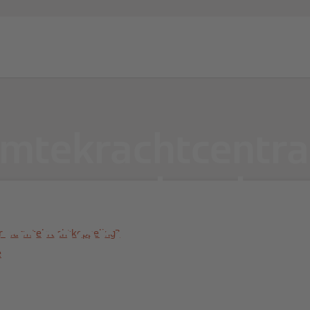
en
Partners
Diensten
Expert-blog
Over Viessma
mtekrachtcentral
rmte en kracht v
ommercieel gebru
r warmtekrachtkoppeling?
e