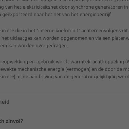
g van het elektriciteitsnet door synchrone generatoren in t
eëxporteerd naar het net van het energiebedrijf.
rmte die in het "interne koelcircuit" achtereenvolgens uit
n het uitlaatgas kan worden opgenomen en via een platen
eem kan worden overgedragen.
gieopwekking en -gebruik wordt warmtekrachtkoppeling 
ewekte mechanische energie (vermogen) en de door de m
rmte) bij de aandrijving van de generator gelijktijdig wor
heid
h zinvol?