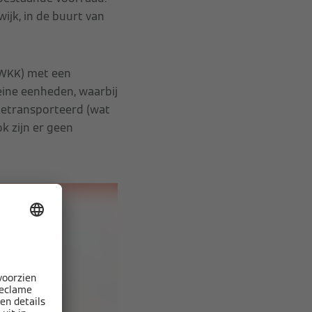
ijk, in de buurt van
(WKK) met een
eine eenheden, waarbij
 getransporteerd (wat
k zijn er geen