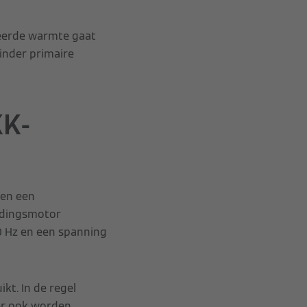
leerde warmte gaat
inder primaire
KK-
 en een
ndingsmotor
0 Hz en een spanning
kt. In de regel
ter ook worden