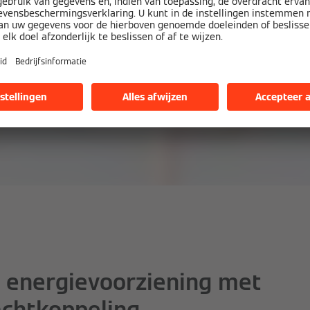
 energievoorziening met
chtkoppeling