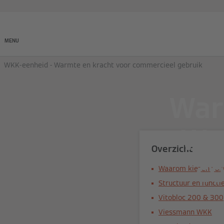
Producten
Onderneming
MENU
WKK-eenheid - Warmte en kracht voor commercieel gebruik
War
Wa
Overzicht
c
Waarom kiezen voo
Structuur en functi
Vitobloc 200 & 300
Viessmann WKK