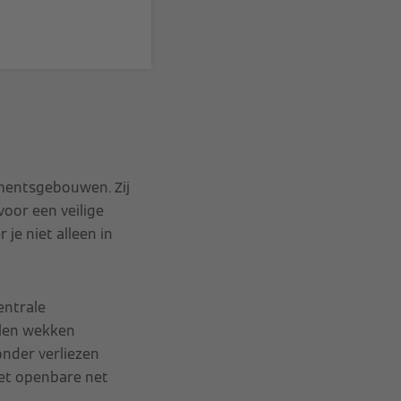
mentsgebouwen. Zij
oor een veilige
 je niet alleen in
entrale
llen wekken
onder verliezen
het openbare net