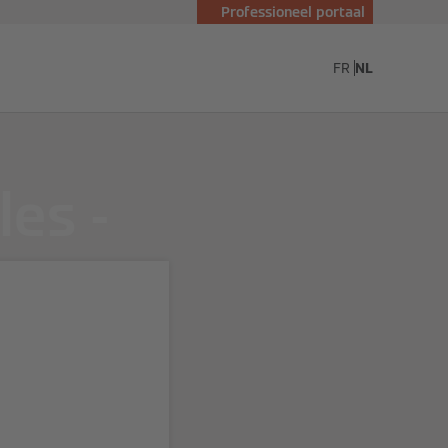
Professioneel portaal
nn
FR
NL
es -
oor
ik