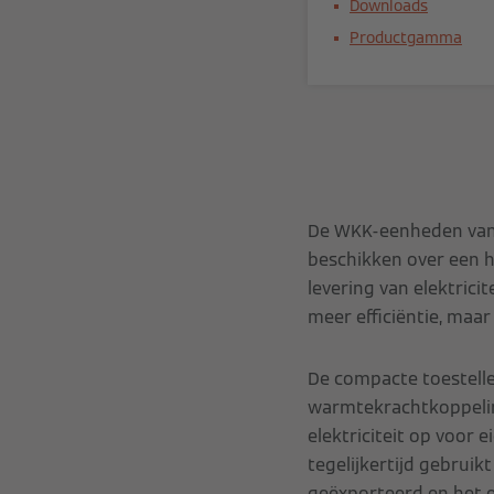
Downloads
Productgamma
De WKK-eenheden van
beschikken over een h
levering van elektrici
meer efficiëntie, maa
De compacte toestelle
warmtekrachtkoppelin
elektriciteit op voor 
tegelijkertijd gebrui
geëxporteerd en het el