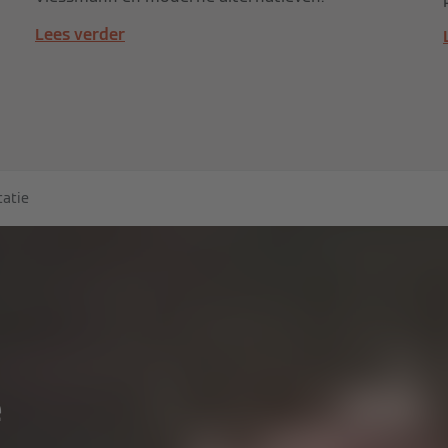
Lees verder
atie
e