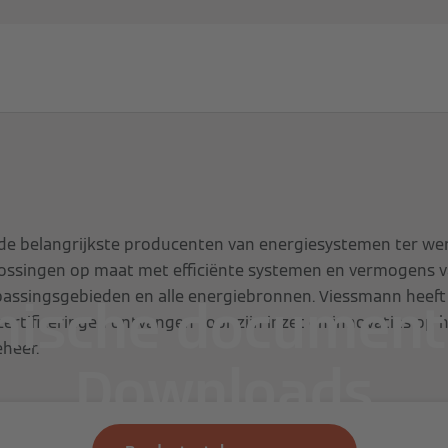
en
Partners
Diensten
Expert-blog
Over Viessma
de belangrijkste producenten van energiesystemen ter wer
lossingen op maat met efficiënte systemen en vermogens v
epassingsgebieden en alle energiebronnen. Viessmann heeft 
nische documenta
ertificeringen ontvangen voor zijn inzet en innovaties op 
eheer.
Downloads