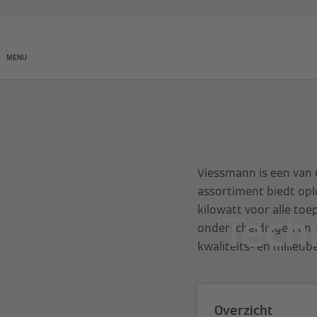
Producten
Onderneming
MENU
Viessmann is een van 
assortiment biedt op
kilowatt voor alle to
Tech
onderscheidingen en c
kwaliteits- en milieub
Overzicht