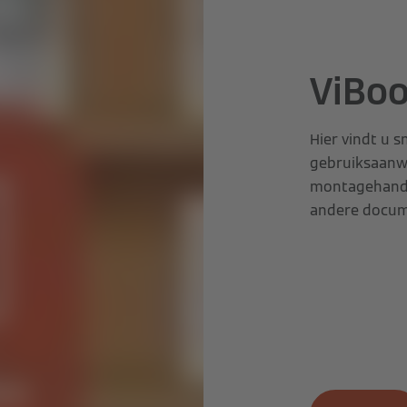
ViBo
Hier vindt u 
gebruiksaanwi
montagehandle
andere docum