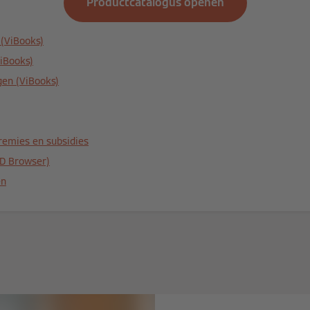
Productcatalogus openen
 (ViBooks)
ViBooks)
en (ViBooks)
emies en subsidies
D Browser)
en