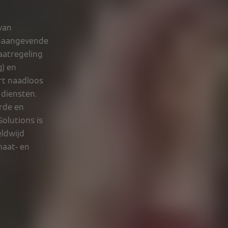
 van
onaangevende
aatregeling
g) en
rt naadloos
 diensten.
rde en
olutions is
eldwijd
maat- en