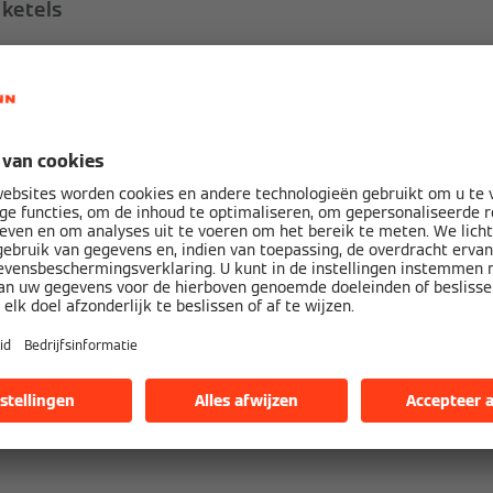
 ketels
ls