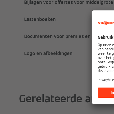
Bijlagen voor offertes voor middelgrote
Lastenboeken
Documenten voor premies en subsidies
Logo en afbeeldingen
Gerelateerde artike