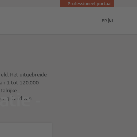
Professioneel portaal
nn
FR
NL
eld. Het uitgebreide
an 1 tot 120.000
talrijke
tie -
het gebied van