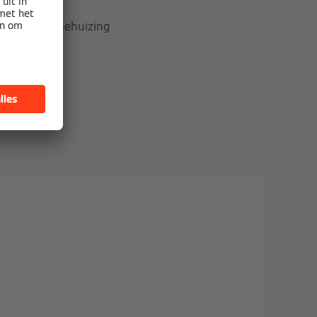
n door een behuizing
erarm solair
minderen. De