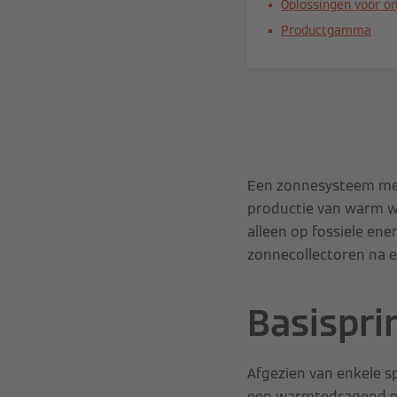
Oplossingen voor o
Productgamma
Een zonnesysteem met
productie van warm wa
alleen op fossiele ene
zonnecollectoren na e
Basispri
Afgezien van enkele s
een warmtedragend me