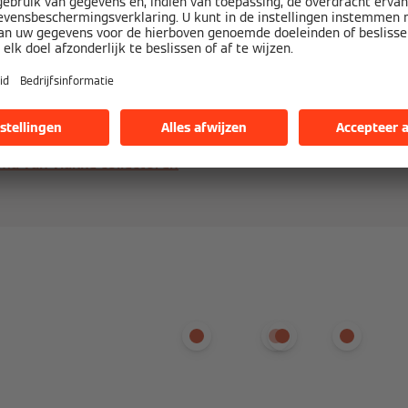
en wordt de absorber meestal beschermd tegen de elemente
 aluminium of roestvrij staal en een frontafdekking van ijz
ntireflectiecoating (AR) op het glas kan reflectie verder ver
an de collectorbehuizing beperkt het warmteverlies.
a van vlakke collectoren