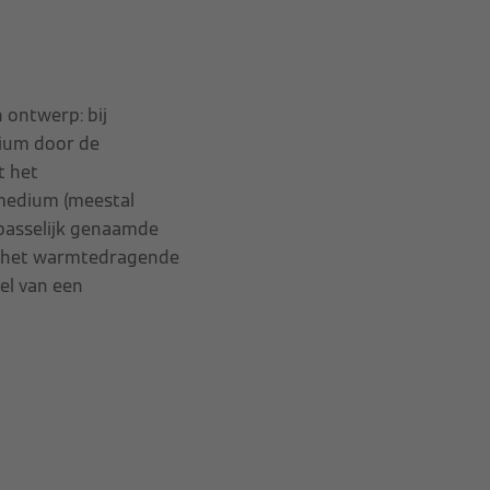
 ontwerp: bij
ium door de
t het
medium (meestal
epasselijk genaamde
ar het warmtedragende
el van een