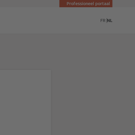
Professioneel portaal
nn
FR
NL
en
warmte