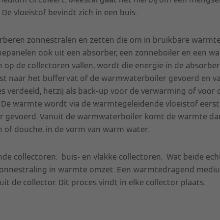
 De vloeistof bevindt zich in een buis.
rberen zonnestralen en zetten die om in bruikbare warmte
epanelen ook uit een absorber, een zonneboiler en een w
len op de collectoren vallen, wordt die energie in de absorb
t naar het buffervat of de warmwaterboiler gevoerd en va
tes verdeeld, hetzij als back-up voor de verwarming of voor 
De warmte wordt via de warmtegeleidende vloeistof eerst
ir gevoerd. Vanuit de warmwaterboiler komt de warmte d
an of douche, in de vorm van warm water.
ende collectoren: buis- en vlakke collectoren. Wat beide e
 zonnestraling in warmte omzet. Een warmtedragend med
t de collector. Dit proces vindt in elke collector plaats.