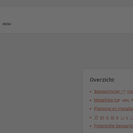
Producten
Onderneming
MENU
Overzicht
Z
Basisprincipe en ty
Mogelijke toepassi
zonne
Planning en installa
Thermprotect: overv
Potentiële bespari