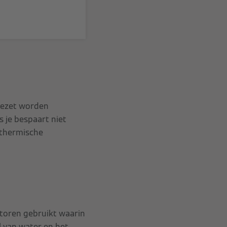
gezet worden
 je bespaart niet
t thermische
ctoren gebruikt waarin
 van water en het