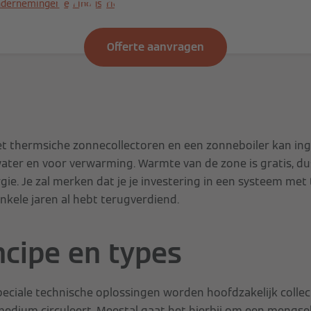
van de zon
ndernemingen en industrie
Offerte aanvragen
 thermsiche zonnecollectoren en een zonneboiler kan in
ter en voor verwarming. Warmte van de zone is gratis, dus
rgie. Je zal merken dat je je investering in een systeem me
nkele jaren al hebt terugverdiend.
ncipe en types
peciale technische oplossingen worden hoofdzakelijk colle
dium circuleert. Meestal gaat het hierbij om een mengsel