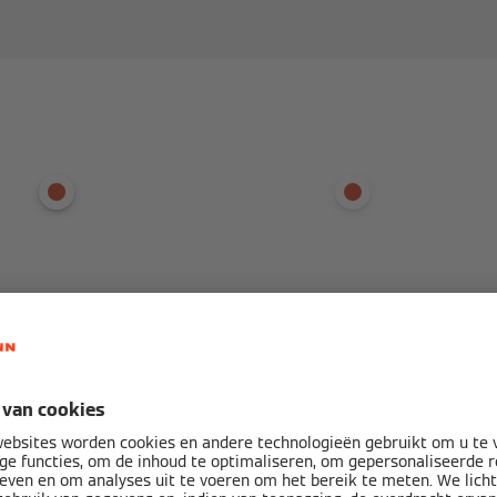
lectoren –– meanderende bui