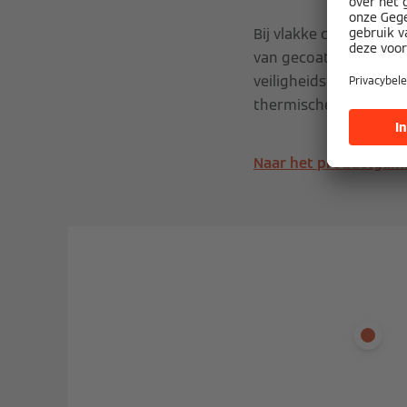
Bij vlakke collector
van gecoat plaatstaal,
veiligheidsglas. Een a
thermische isolatie v
Naar het productgamm