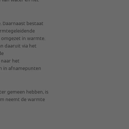
. Daarnaast bestaat
armtegeleidende
er omgezet in warmte.
n daaruit via het
de
 naar het
an in afnamepunten
chter gemeen hebben, is
ium neemt de warmte