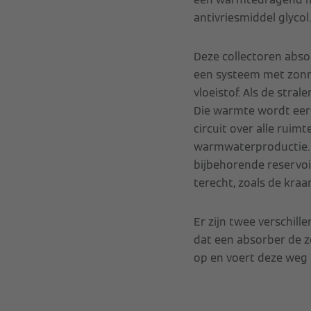
antivriesmiddel glycol.
Deze collectoren abso
een systeem met zonn
vloeistof. Als de stra
Die warmte wordt eers
circuit over alle ruim
warmwaterproductie. 
bijbehorende reservo
terecht, zoals de kra
Er zijn twee verschill
dat een absorber de
op en voert deze weg ui