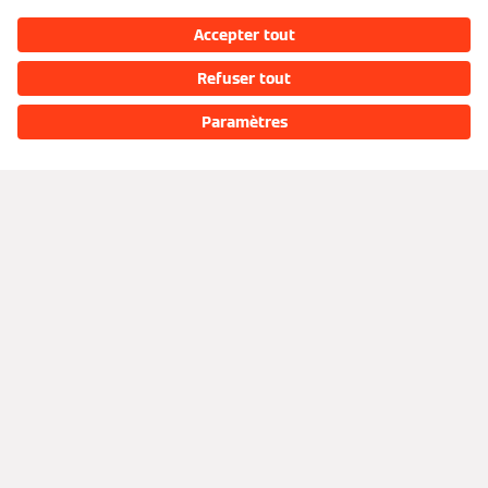
Services
Aperçu
Demander un devis
Financement
Trouver un installateur
Partenaires
Documentation technique
Portail Partenaire
Réseaux sociaux