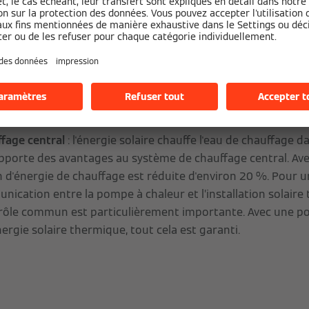
ervoir d'ECS ou un réservoir tampon. La mise en œuvre est
 réalisée avec d'autres générateurs de chaleur, tels que l
pellets. Les options d'installation suivantes sont possibles 
 chaude sanitaire
: la chaleur des capteurs chauffe l'eau c
Cela réduit la demande d'énergie de chauffage d'environ cin
 annuels d'ECS peuvent être couverts de cette manière.
fage central
: l'énergie solaire chauffe l'eau de chauffage d
pporte des avantages au système de chauffage central. Ave
d'énergie de chauffage est réduite d'environ 20 %. Pour 
unication entre la pompe à chaleur et l’installation solaire
rôle commun est particulièrement importante. Avec une p
ergie solaire thermique, tout cela est garanti.