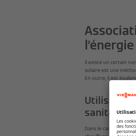
Associat
l’énergi
Il existe un certain n
solaire est une métho
En outre, il est égal
Utilisation
sanitaire o
Dans le cadre de l'inté