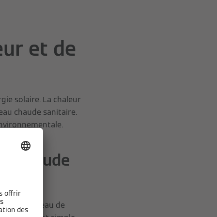
ur et de
ie solaire. La chaleur
eau chaude sanitaire.
environnementale.
eau chaude
taire ou à l'eau de