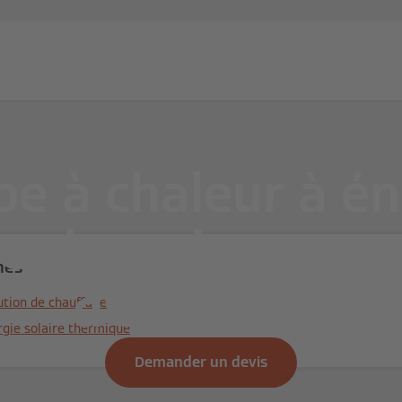
Partenaires
Services
Blog d'expert
À propos de Vi
e à chaleur à én
re thermique pou
mes
d’efficacité
ution de chauffage
ergie solaire thermique
Demander un devis