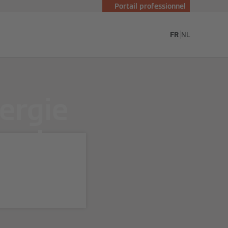
Portail professionnel
essmann
FR
NL
ergie
r plus