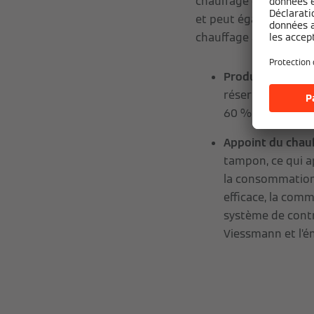
chauffage dans un rés
et peut également être
chauffage au gaz ou à 
Production d’eau
réservoir d'ECS. 
60 % des besoins
Appoint du chauf
tampon, ce qui a
la consommation 
efficace, la comm
système de cont
Viessmann et l’én