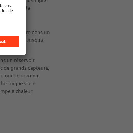
 relativement simple
es systèmes de
:
haude sanitaire dans un
q pour cent. Jusqu'à
ans un réservoir
c de grands capteurs,
un fonctionnement
 thermique via le
ompe à chaleur