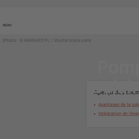
Produits
Entreprises
MENU
(Photo : © MAXSHOT.PL / Shutterstock.com)
Pomp
solai
Aperçu des thè
Avantages de la sol
Intégration de l’én