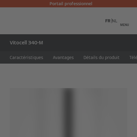
Portail professionnel
FR
NL
MENU
Vitocell 340-M
Caractéristiques
Avantages
Détails du produit
Tél