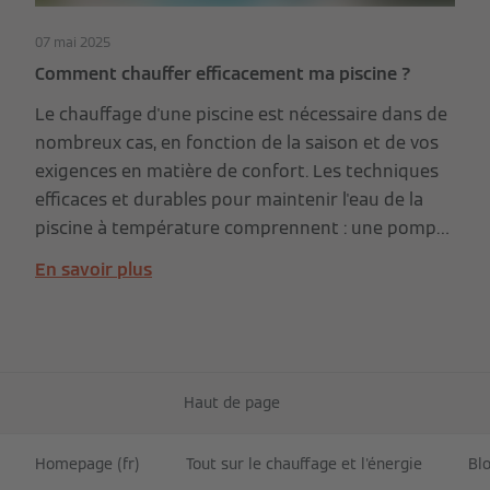
07 mai 2025
Comment chauffer efficacement ma piscine ?
Le chauffage d'une piscine est nécessaire dans de
nombreux cas, en fonction de la saison et de vos
exigences en matière de confort. Les techniques
efficaces et durables pour maintenir l'eau de la
piscine à température comprennent : une pompe
à chaleur, de préférence alimentée par des
En savoir plus
panneaux solaires photovoltaïques, et des
capteurs solaires thermiques.
Haut de page
Homepage (fr)
Tout sur le chauffage et l'énergie
Blo