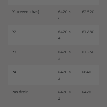
R1 (revenu bas)
€420 ×
€2.520
6
R2
€420 ×
€1.680
4
R3
€420 ×
€1.260
3
R4
€420 ×
€840
2
Pas droit
€420 ×
€420
1