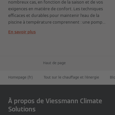
nombreux cas, en fonction de la saison et de vos
exigences en matière de confort. Les techniques
efficaces et durables pour maintenir l'eau de la
piscine à température comprennent : une pompe
à chaleur, de préférence alimentée par des
En savoir plus
panneaux solaires photovoltaïques, et des
capteurs solaires thermiques.
Haut de page
Homepage (fr)
Tout sur le chauffage et l'énergie
Blo
À propos de Viessmann Climate
Solutions