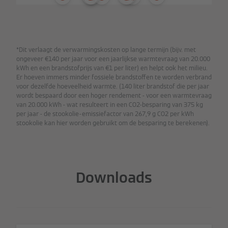
*Dit verlaagt de verwarmingskosten op lange termijn (bijv. met
ongeveer €140 per jaar voor een jaarlijkse warmtevraag van 20.000
kWh en een brandstofprijs van €1 per liter) en helpt ook het milieu.
Er hoeven immers minder fossiele brandstoffen te worden verbrand
voor dezelfde hoeveelheid warmte. (140 liter brandstof die per jaar
wordt bespaard door een hoger rendement - voor een warmtevraag
van 20.000 kWh - wat resulteert in een CO2-besparing van 375 kg
per jaar - de stookolie-emissiefactor van 267,9 g CO2 per kWh
stookolie kan hier worden gebruikt om de besparing te berekenen).
Downloads