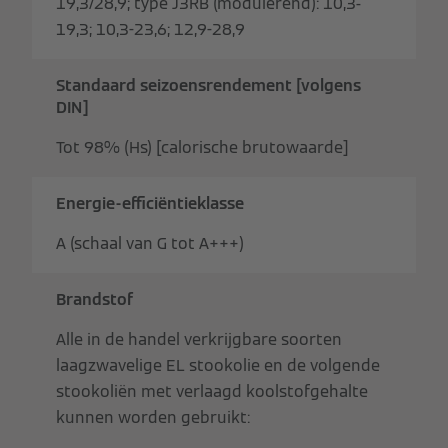
19,3/28,9; type J3RB (modulerend): 10,3-
19,3; 10,3-23,6; 12,9-28,9
Standaard seizoensrendement [volgens
DIN]
Tot 98% (Hs) [calorische brutowaarde]
Energie-efficiëntieklasse
A (schaal van G tot A+++)
Brandstof
Alle in de handel verkrijgbare soorten
laagzwavelige EL stookolie en de volgende
stookoliën met verlaagd koolstofgehalte
kunnen worden gebruikt: