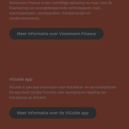
Viessmann Finance is een voordelige oplossing op maat voor de
financiering van energiebesparende technologieën zoals
warmtepompen, zonnepanelen, thuisbatterijen en
condensatieketels.
Meer informatie over Viessmann Finance
ViGuide app
ViGuide is speciaal ontworpen voor installatie- en servicebedrijven.
De app biedt talrijke functies voor opvolging en regeling van
installaties op afstand.
Meer informatie over de ViGuide app