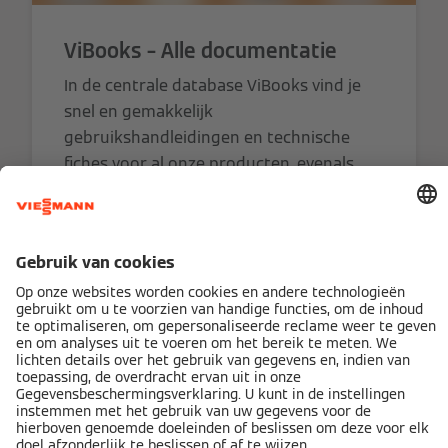
ViBooks – Alle documentatie
In de centrale database ViBooks vind je
snel en gemakkelijk
gebruikshandleidingen en technische
fiches voor al onze producten, evenals
montage- en servicehandleidingen,
planningshandleidingen en allerlei andere
documenten die je nodig hebt.
ViBooks openen
Vergelijkbare producten