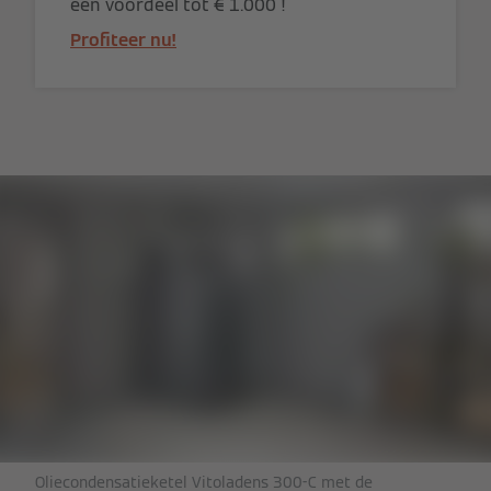
een voordeel tot € 1.000 !
Profiteer nu!
Oliecondensatieketel Vitoladens 300-C met de