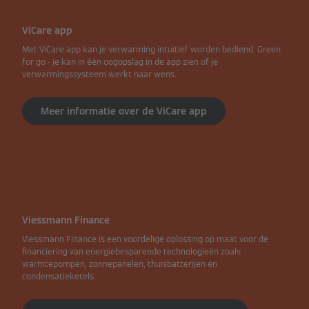
ViCare app
Met ViCare app kan je verwarming intuïtief worden bediend. Green
for go - je kan in één oogopslag in de app zien of je
verwarmingssysteem werkt naar wens.
Meer informatie over de ViCare app
Viessmann Finance
Viessmann Finance is een voordelige oplossing op maat voor de
financiering van energiebesparende technologieën zoals
warmtepompen, zonnepanelen, thuisbatterijen en
condensatieketels.