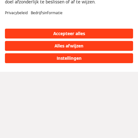
Sociale media
Viessmann Servicepartner
Offerte aanvragen
Bedrijfsinformatie
Privacyverklaring
Cookie & Tracking
Gebruiksvoorwaarden
Toegankelijkheidsverklaring
viessmann.be