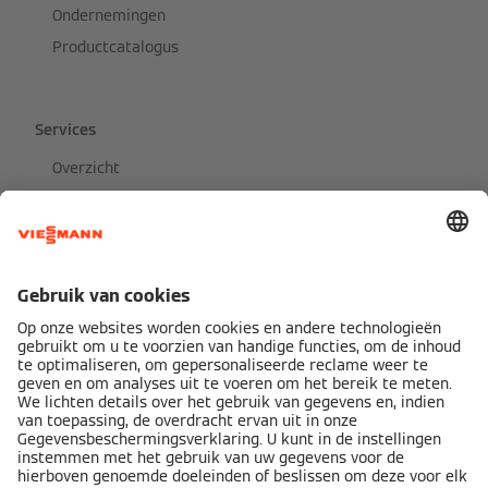
Ondernemingen
Productcatalogus
Services
Overzicht
Offerte aanvragen
Financiering
Installateur vinden
Partner
Technische documentatie
PartnerPortaal