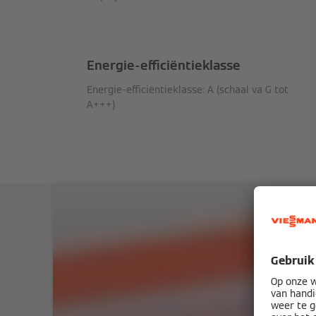
Energie-efficiëntieklasse
Energie-efficiëntieklasse: A (schaal va G tot
A+++)