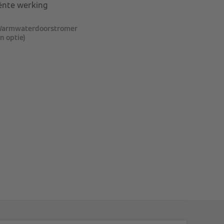
ënte werking
armwaterdoorstromer
in optie)