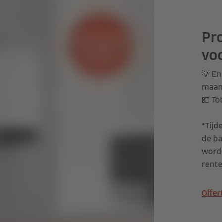
Pro
vo
💡 En
maand
💶 To
*Tij
de ba
worde
rent
Offe