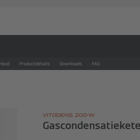
en
Partners
Diensten
Expert-blog
Over Viessma
anbod
Productdetails
Downloads
FAQ
VITODENS 200-W
Gascondensatiekete