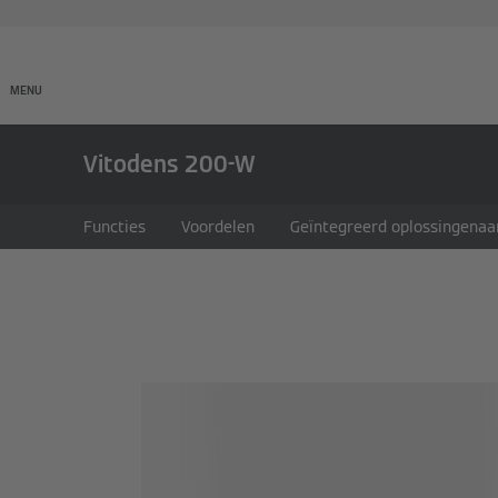
Producten
Onderneming
MENU
Vitodens 200-W
Functies
Voordelen
Geïntegreerd oplossingena