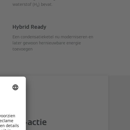
waterstof (H₂) bevat.
Hybrid Ready
Een condensatieketel nu moderniseren en
later gewoon hernieuwbare energie
toevoegen
shback-actie