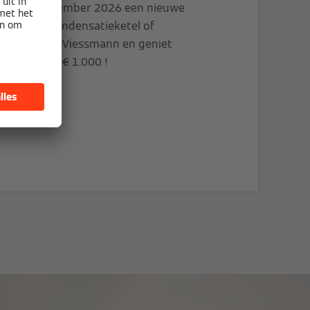
 tot 31 december 2026 een nieuwe
tepomp, condensatieketel of
batterij van Viessmann en geniet
oordeel tot € 1.000 !
teer nu!