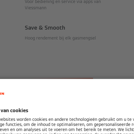
Voor bediening en service via apps van
Viessmann
Save & Smooth
Hoog rendement bij elk gasmengsel
Ca