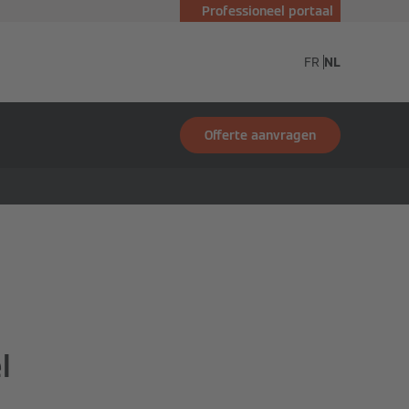
Professioneel portaal
nn
FR
NL
Offerte aanvragen
l