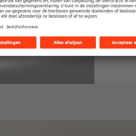
Koop
warm
thuis
een v
Profi