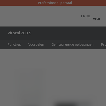
Professioneel portaal
FR
NL
MENU
Vitocal 200-S
Functies
Voordelen
Geïntegreerde oplossingen
Pr