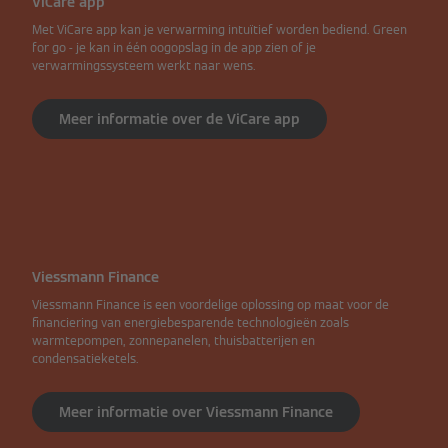
ViCare app
Met ViCare app kan je verwarming intuïtief worden bediend. Green
for go - je kan in één oogopslag in de app zien of je
verwarmingssysteem werkt naar wens.
Meer informatie over de ViCare app
Viessmann Finance
Viessmann Finance is een voordelige oplossing op maat voor de
financiering van energiebesparende technologieën zoals
warmtepompen, zonnepanelen, thuisbatterijen en
condensatieketels.
Meer informatie over Viessmann Finance