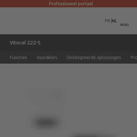
Professioneel portaal
FR
NL
MENU
Vitocal 222-S
Functies
Voordelen
Geïntegreerde oplossingen
Pr