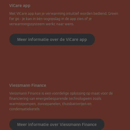
ViCare app
Met ViCare app kan je verwarming intuïtief worden bediend. Green
for go - je kan in één oogopslag in de app zien of je
verwarmingssysteem werkt naar wens.
Meer informatie over de ViCare app
Viessmann Finance
Viessmann Finance is een voordelige oplossing op maat voor de
financiering van energiebesparende technologieën zoals
warmtepompen, zonnepanelen, thuisbatterijen en
condensatieketels.
Meer informatie over Viessmann Finance