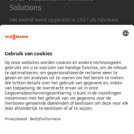
Solutions
Het bedrijf werd opgericht in 1917 als fabrikant
van verwarmingstechnologie, en is vandaag een
toonaangevende leverancier van duurzame
oplossingen voor klimaatregeling (verwarming,
koeling, lucht- en waterbehandeling) en
hernieuwbare energie. Het assortiment integreert
naadloos producten en systemen via digitale
platforms en diensten. Hierdoor ervaren
gebruikers een gepersonaliseerde en
aangenamere leefomgeving. Viessmann Climate
Solutions is een deel van Carrier Global
Corporation, een wereldwijd leidend bedrijf op het
gebied van intelligente klimaat- en
energieoplossingen.