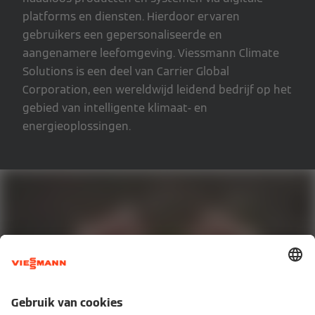
platforms en diensten. Hierdoor ervaren
gebruikers een gepersonaliseerde en
aangenamere leefomgeving. Viessmann Climate
Solutions is een deel van Carrier Global
Corporation, een wereldwijd leidend bedrijf op het
gebied van intelligente klimaat- en
energieoplossingen.