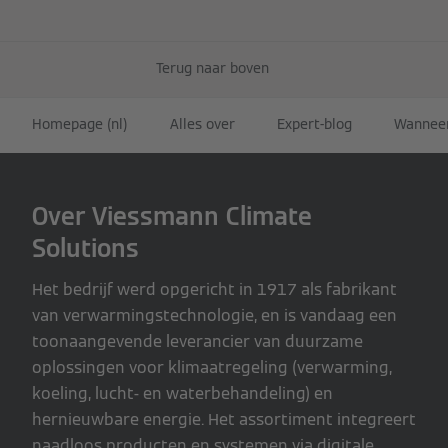
Terug naar boven
Homepage (nl)
Alles over
Expert-blog
Wanneer
Over Viessmann Climate
Solutions
Het bedrijf werd opgericht in 1917 als fabrikant
van verwarmingstechnologie, en is vandaag een
toonaangevende leverancier van duurzame
oplossingen voor klimaatregeling (verwarming,
koeling, lucht- en waterbehandeling) en
hernieuwbare energie. Het assortiment integreert
naadloos producten en systemen via digitale